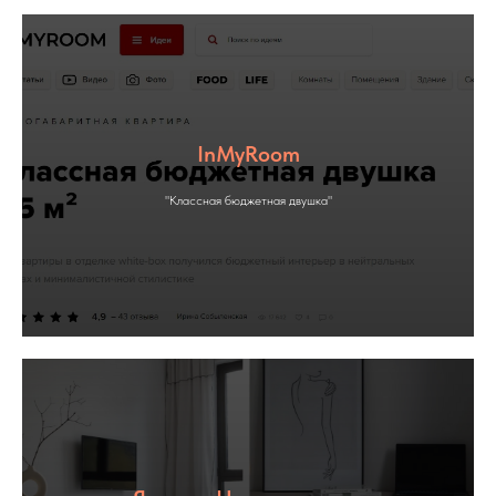
InMyRoom
"Классная бюджетная двушка"